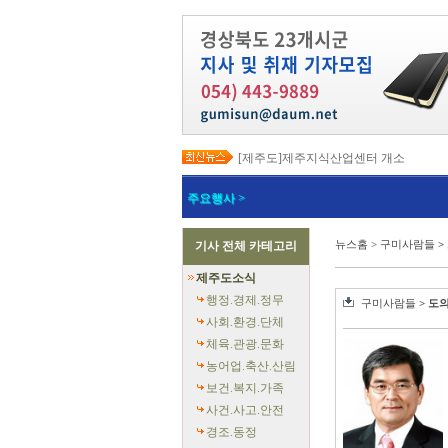
[제주도]제주지식산업센터 개소
[제주도]택배노동자 안전 강화와 이동노
[제주도]고유문화, 글로벌 콘텐츠로 확장…
주요행사 >
[제주도]지방상수도 현대화로 유수율 89
[제주도]전국 재난응급의료 종합훈련대회
[제주도]‘도민과 함께 만드는 더 안전한 
뉴스홈
>
구미사람들
>
기사 전체 카테고리
[제주도]지자체 정보통신 우수사례 발표
[제주도]한림 자두 ‘프룬’ 첫 출하
제주도소식
[제주도]2026년 핵심사업 국비 265억
[제주도]전 도민 소비쿠폰 지급 총력
행정.경제.정무
구미사람들
> 도
사회.환경.단체
체육.관광.문화
농어업.축산.산림
보건.복지.가족
사건.사고.안전
경조.동정