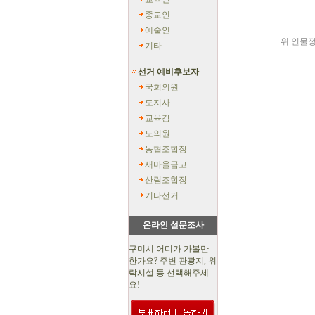
종교인
예술인
위 인물정
기타
선거 예비후보자
국회의원
도지사
교육감
도의원
농협조합장
새마을금고
산림조합장
기타선거
온라인 설문조사
구미시 어디가 가볼만
한가요? 주변 관광지, 위
락시설 등 선택해주세
요!