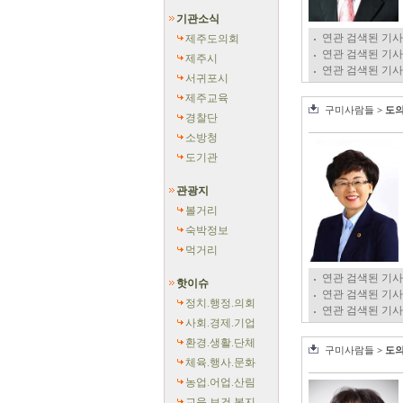
기관소식
연관 검색된 기사
제주도의회
연관 검색된 기사
제주시
연관 검색된 기사
서귀포시
제주교육
구미사람들
> 도
경찰단
소방청
도기관
관광지
볼거리
숙박정보
먹거리
연관 검색된 기사
핫이슈
연관 검색된 기사
정치.행정.의회
연관 검색된 기사
사회.경제.기업
환경.생활.단체
구미사람들
> 도
체육.행사.문화
농업.어업.산림
교육.보건.복지