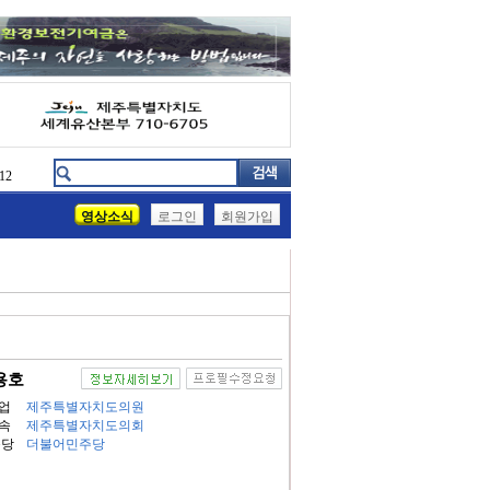
12
영상소식
로그인
회원가입
용호
업
제주특별자치도의원
속
제주특별자치도의회
속당
더불어민주당