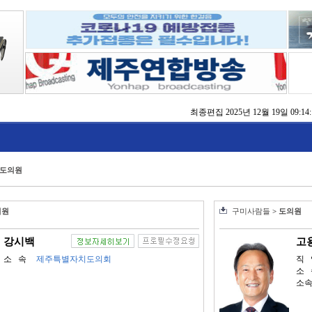
최종편집
2025년 12월 19일 09:14:
동자 쉼터 확충 추진
 ‘2025 제주 글로벌 콘텐츠 포럼’ 성황
% 달성…누수 저감 전국 1위
 ‘도상훈련’ 부문 최우수상 수상
제주’ 토론회 개최
 도의원
대회서 행안부 장관상 수상
 건의… 가파도 탄소중립·BRT·스마트가공센터 추진
의원
구미사람들
> 도의원
강시백
고
소 속
제주특별자치도의회
직 
소 
소