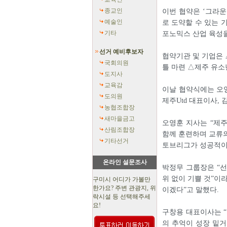
종교인
이번 협약은 ‘그라운
예술인
로 도약할 수 있는 
기타
포노믹스 산업 육성을
선거 예비후보자
협약기관 및 기업은 
국회의원
틀 마련 △제주 유소
도지사
교육감
이날 협약식에는 오
도의원
제주Utd 대표이사, 
농협조합장
새마을금고
오영훈 지사는 “제
산림조합장
함께 훈련하며 교류의
기타선거
토브리그가 성공적이
온라인 설문조사
박정무 그룹장은 “
위 없이 기쁠 것”이
구미시 어디가 가볼만
한가요? 주변 관광지, 위
이겠다”고 말했다.
락시설 등 선택해주세
요!
구창용 대표이사는 
의 추억이 성장 밑거