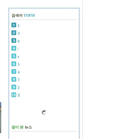
검색어
TOP10
1
3
6
/
r
5
4
7
2
T
많이 본
뉴스