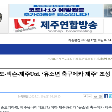
최종편집
2025년 12월 19일 09:14:
동자 쉼터 확충 추진
 ‘2025 제주 글로벌 콘텐츠 포럼’ 성황
% 달성…누수 저감 전국 1위
 ‘도상훈련’ 부문 최우수상 수상
제주’ 토론회 개최
HOME
>
제주도소식
>
체육.관광.문화
>
기사상세보
대회서 행안부 장관상 수상
 건의… 가파도 탄소중립·BRT·스마트가공센터 추진
도-넥슨-제주Utd, ‘유소년 축구메카 제주’ 조성
최종편집 :
2024.01.16 (화) 08:26:15
코리아㈜, 제주유나이티드FC(이하 제주Utd)가 ‘유소년 축구메카 제주