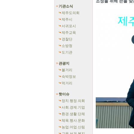
조성을 위해 손을 맞
기관소식
제주도의회
제주시
서귀포시
제주교육
경찰단
소방청
도기관
관광지
볼거리
숙박정보
먹거리
핫이슈
정치.행정.의회
사회.경제.기업
환경.생활.단체
체육.행사.문화
농업.어업.산림
교육.보건.복지