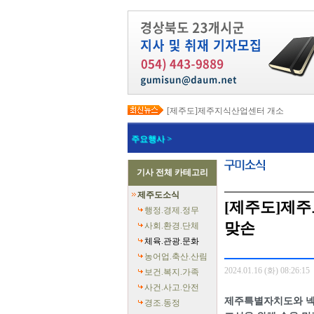
[제주도]제주지식산업센터 개소
[제주도]택배노동자 안전 강화와 이동노
[제주도]고유문화, 글로벌 콘텐츠로 확장…
주요행사 >
[제주도]지방상수도 현대화로 유수율 89
[제주도]전국 재난응급의료 종합훈련대회
[제주도]‘도민과 함께 만드는 더 안전한 
기사 전체 카테고리
[제주도]지자체 정보통신 우수사례 발표
[제주도]한림 자두 ‘프룬’ 첫 출하
제주도소식
[제주도]2026년 핵심사업 국비 265억
[제주도]제주
[제주도]전 도민 소비쿠폰 지급 총력
행정.경제.정무
맞손
사회.환경.단체
체육.관광.문화
농어업.축산.산림
2024.01.16 (화) 08:26:15
보건.복지.가족
사건.사고.안전
제주특별자치도와 넥슨
경조.동정