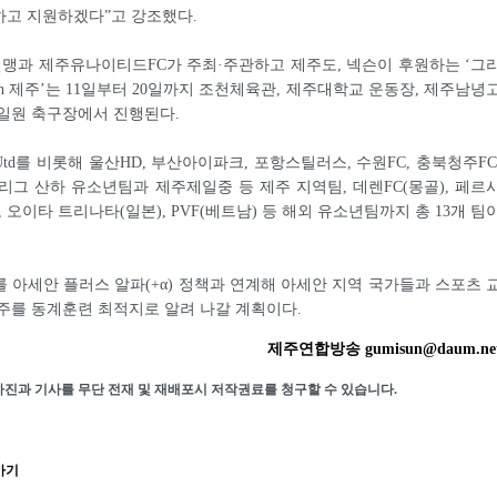
하고 지원하겠다”고 강조했다.
맹과 제주유나이티드FC가 주최·주관하고 제주도, 넥슨이 후원하는 ‘그
in 제주’는 11일부터 20일까지 조천체육관, 제주대학교 운동장, 제주남녕
일원 축구장에서 진행된다.
td를 비롯해 울산HD, 부산아이파크, 포항스틸러스, 수원FC, 충북청주FC
K리그 산하 유소년팀과 제주제일중 등 제주 지역팀, 데렌FC(몽골), 페르
 오이타 트리나타(일본), PVF(베트남) 등 해외 유소년팀까지 총 13개 팀
 아세안 플러스 알파(+α) 정책과 연계해 아세안 지역 국가들과 스포츠 
주를 동계훈련 최적지로 알려 나갈 계획이다.
제주연합방송 gumisun@daum.ne
사진과 기사를 무단 전재 및 재배포시 저작권료를 청구할 수 있습니다.
가기