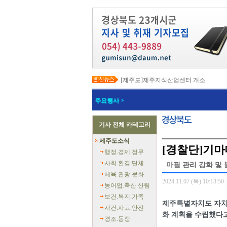
[제주도]제주지식산업센터 개소
[제주도]택배노동자 안전 강화와 이동노
[제주도]고유문화, 글로벌 콘텐츠로 확장…
주요행사 >
[제주도]지방상수도 현대화로 유수율 89
[제주도]전국 재난응급의료 종합훈련대회
[제주도]‘도민과 함께 만드는 더 안전한 
기사 전체 카테고리
[제주도]지자체 정보통신 우수사례 발표
[제주도]한림 자두 ‘프룬’ 첫 출하
제주도소식
[제주도]2026년 핵심사업 국비 265억
[경찰단]기마
[제주도]전 도민 소비쿠폰 지급 총력
행정.경제.정무
사회.환경.단체
마필 관리 강화 및 
체육.관광.문화
2024.11.07 (목) 10:13:50
농어업.축산.산림
보건.복지.가족
제주특별자치도 자치
사건.사고.안전
화 계획을 수립했다고
경조.동정