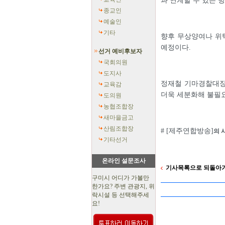
과 연계할 수 있는 
종교인
예술인
기타
향후 무상양여나 위
예정이다.
선거 예비후보자
국회의원
도지사
정재철 기마경찰대장
교육감
더욱 세분화해 불필
도의원
농협조합장
새마을금고
산림조합장
# [제주연합방송]
의 
기타선거
온라인 설문조사
기사목록으로 되돌아
구미시 어디가 가볼만
한가요? 주변 관광지, 위
락시설 등 선택해주세
요!