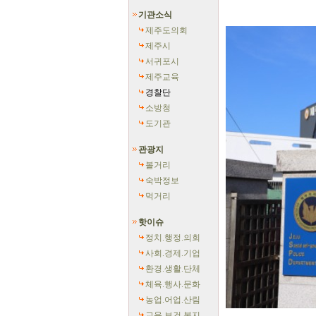
기관소식
제주도의회
제주시
서귀포시
제주교육
경찰단
소방청
도기관
관광지
볼거리
숙박정보
먹거리
핫이슈
정치.행정.의회
사회.경제.기업
환경.생활.단체
체육.행사.문화
농업.어업.산림
교육.보건.복지