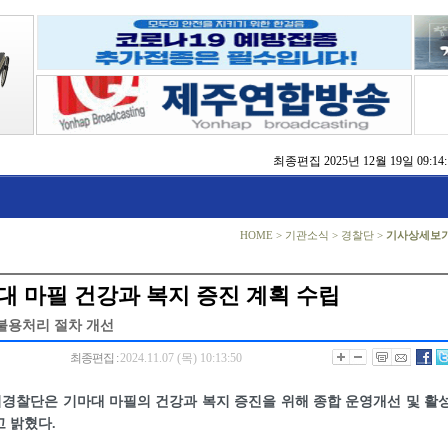
최종편집
2025년 12월 19일 09:14:
동자 쉼터 확충 추진
 ‘2025 제주 글로벌 콘텐츠 포럼’ 성황
% 달성…누수 저감 전국 1위
 ‘도상훈련’ 부문 최우수상 수상
제주’ 토론회 개최
HOME
>
기관소식
>
경찰단
>
기사상세보
대회서 행안부 장관상 수상
 건의… 가파도 탄소중립·BRT·스마트가공센터 추진
대 마필 건강과 복지 증진 계획 수립
불용처리 절차 개선
최종편집 :
2024.11.07 (목) 10:13:50
경찰단은 기마대 마필의 건강과 복지 증진을 위해 종합 운영개선 및 활
 밝혔다.